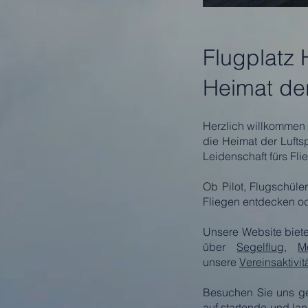
Flugplatz
Heimat der
Herzlich willkommen 
die Heimat der Lufts
Leidenschaft fürs Fl
Ob Pilot, Flugschüle
Fliegen entdecken o
Unsere Website biete
über
Segelflug
,
M
unsere
Vereinsaktivit
Besuchen Sie uns ge
auf startende und la