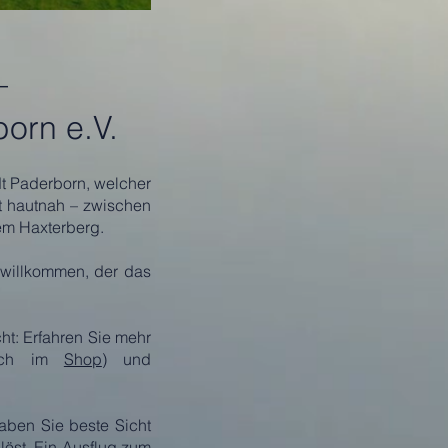
–
orn e.V.
t Paderborn, welcher
rt hautnah – zwischen
dem Haxterberg.
r willkommen, der das
ht: Erfahren Sie mehr
ch im
Shop
) und
aben Sie beste Sicht
löst. Ein Ausflug zum