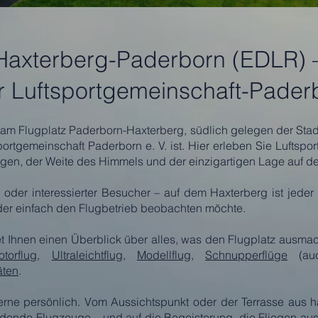
 Haxterberg-Paderborn (EDLR) 
 Luftsportgemeinschaft-Paderb
am Flugplatz Paderborn-Haxterberg, südlich gelegen der Stad
portgemeinschaft Paderborn e. V. ist. Hier erleben Sie Luftspo
iegen, der Weite des Himmels und der einzigartigen Lage auf 
r oder interessierter Besucher – auf dem Haxterberg ist jede
der einfach den Flugbetrieb beobachten möchte.
t Ihnen einen Überblick über alles, was den Flugplatz ausmac
otorflug
,
Ultraleichtflug
,
Modellflug
,
Schnupperflüge
(au
äten
.
rne persönlich. Vom Aussichtspunkt oder der Terrasse aus h
ndende Flugzeuge – und auf die Begeisterung, die Fliegen aus