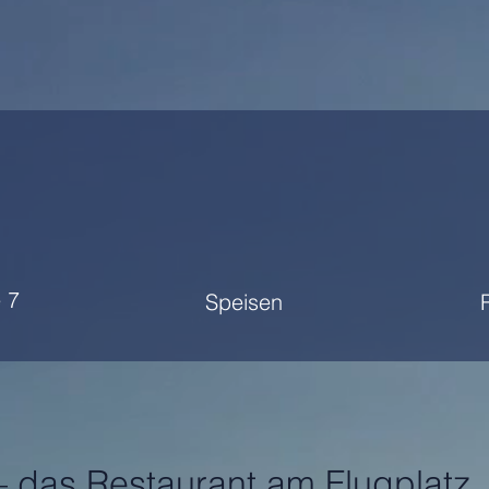
 7
Speisen
– das Restaurant am Flugplatz