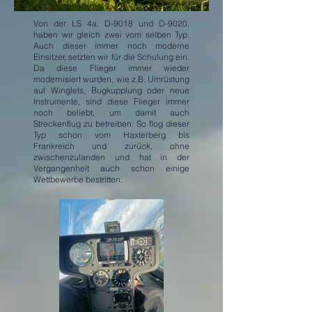
Von der LS 4a, D-9018 und D-9020,
haben wir gleich zwei vom selben Typ.
Auch dieser immer noch moderne
Einsitzer, setzten wir für die Schulung ein.
Da diese Flieger immer wieder
modernisiert wurden, wie z.B. Umrüstung
auf Winglets, Bugkupplung oder neue
Instrumente, sind diese Flieger immer
noch beliebt, um damit auch
Streckenflug zu betreiben. So flog dieser
Typ schon vom Haxterberg bis
Frankreich und zurück, ohne
zwischenzulanden und hat in der
Vergangenheit auch schon einige
Wettbewerbe bestritten.