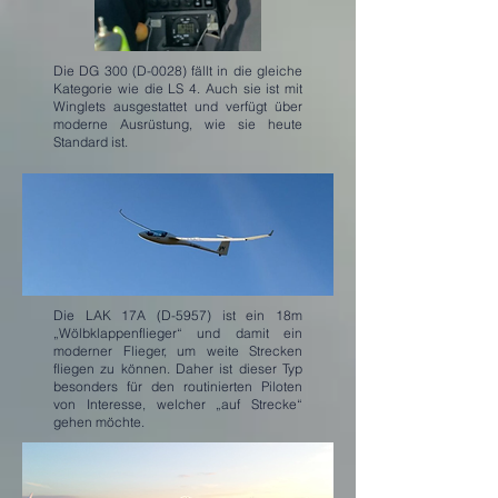
Die DG 300 (D-0028) fällt in die gleiche
Kategorie wie die LS 4. Auch sie ist mit
Winglets ausgestattet und verfügt über
moderne Ausrüstung, wie sie heute
Standard ist.
Die LAK 17A (D-5957) ist ein 18m
„Wölbklappenflieger“ und damit ein
moderner Flieger, um weite Strecken
fliegen zu können. Daher ist dieser Typ
besonders für den routinierten Piloten
von Interesse, welcher „auf Strecke“
gehen möchte.