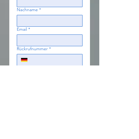
Nachname
*
Email
*
Rückrufnummer
*
Betreff:
*
Deine Nachricht an uns
*
Senden