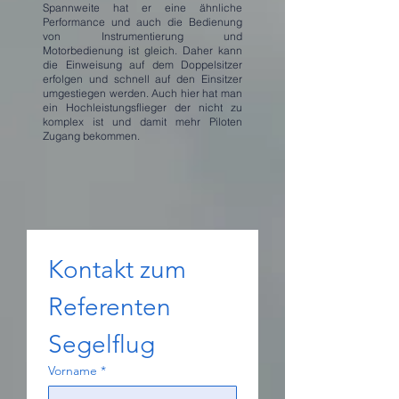
Spannweite hat er eine ähnliche
Performance und auch die Bedienung
von Instrumentierung und
Motorbedienung ist gleich. Daher kann
die Einweisung auf dem Doppelsitzer
erfolgen und schnell auf den Einsitzer
umgestiegen werden. Auch hier hat man
ein Hochleistungsflieger der nicht zu
komplex ist und damit mehr Piloten
Zugang bekommen.
Kontakt zum 
Referenten 
Segelflug
Vorname
*