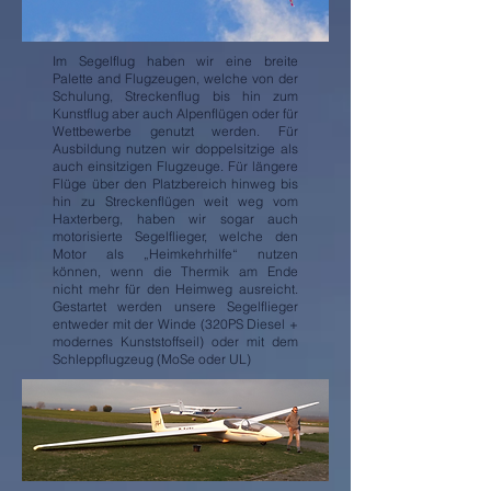
Im Segelflug haben wir eine breite
Palette and Flugzeugen, welche von der
Schulung, Streckenflug bis hin zum
Kunstflug aber auch Alpenflügen oder für
Wettbewerbe genutzt werden. Für
Ausbildung nutzen wir doppelsitzige als
auch einsitzigen Flugzeuge. Für längere
Flüge über den Platzbereich hinweg bis
hin zu Streckenflügen weit weg vom
Haxterberg, haben wir sogar auch
motorisierte Segelflieger, welche den
Motor als „Heimkehrhilfe“ nutzen
können, wenn die Thermik am Ende
nicht mehr für den Heimweg ausreicht.
Gestartet werden unsere Segelflieger
entweder mit der Winde (320PS Diesel +
modernes Kunststoffseil) oder mit dem
Schleppflugzeug (MoSe oder UL)