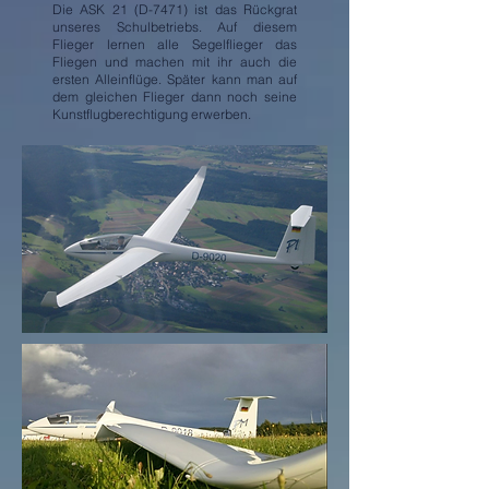
Die ASK 21 (D-7471) ist das Rückgrat
unseres Schulbetriebs. Auf diesem
Flieger lernen alle Segelflieger das
Fliegen und machen mit ihr auch die
ersten Alleinflüge. Später kann man auf
dem gleichen Flieger dann noch seine
Kunstflugberechtigung erwerben.